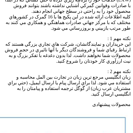
با صادرات وقوانين گمرکي آشنايي نداشته باشند بتوانند فروش
محصول خود را به راحتي در سطح جهاني انجام دهند.
کليه اطلاعات ارائه شده در اين پکيج ها با 16 گمرک در کشورهاي
مختلف که با مرکز جهاني صادرات هماهنگي و همکاري مي کنند به
طور مرتب بازبيني و بروزرساني مي شود.
نکته مهم 1 :
اين خريداران و نمايندگانشان، شرکت هاي تجاري بزرگي هستند که
ارتباط رقباي شما و فروشندگان ديگر با آنها تاثيري در حجم فروش
محصولات شما نخواهند داشت. لذا بدون دغدغه با تفکر بزرگ و به
نيت ارزآوري کار خودتان را شروع کنيد.
نکته مهم 2 :
زبان انگليسي مرجع ترين زبان در تجارت بين المل محاسبه و
استفاده مي شود. لذا براي ارسال پيام يا ارسال ايميل، (حتي براي
مشتريان عرب زبان) از گوگل ترجمه استفاده و پيامتان را به
انگليسي ارسال کنيد.
محصولات پیشنهادی