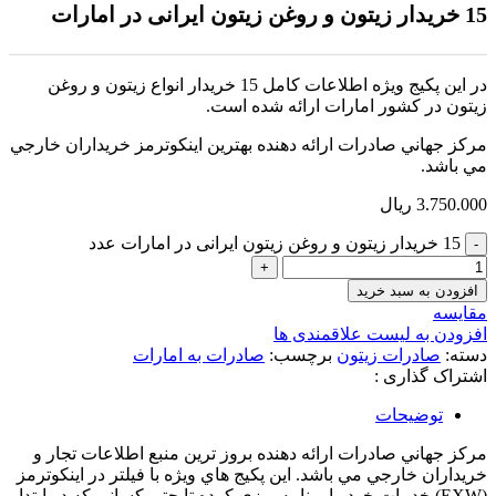
15 خریدار زیتون و روغن زیتون ایرانی در امارات
در اين پکيج ويژه اطلاعات کامل 15 خريدار انواع زيتون و روغن
زيتون در کشور امارات ارائه شده است.
مرکز جهاني صادرات ارائه دهنده بهترين اينکوترمز خريداران خارجي
مي باشد.
3.750.000
ریال
15 خریدار زیتون و روغن زیتون ایرانی در امارات عدد
افزودن به سبد خرید
مقایسه
افزودن به لیست علاقمندی ها
دسته:
صادرات زیتون
برچسب:
صادرات به امارات
اشتراک گذاری :
توضیحات
مرکز جهاني صادرات ارائه دهنده بروز ترين منبع اطلاعات تجار و
خريداران خارجي مي باشد. اين پکيج هاي ويژه با فيلتر در اينکوترمز
(EXW) خدمات خود را برنامه ريزي کرده تا حتي کساني که در ابتدا