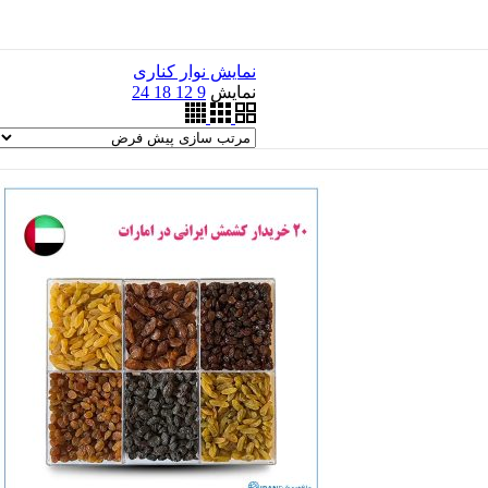
نمایش نوار کناری
نمایش
9
12
18
24