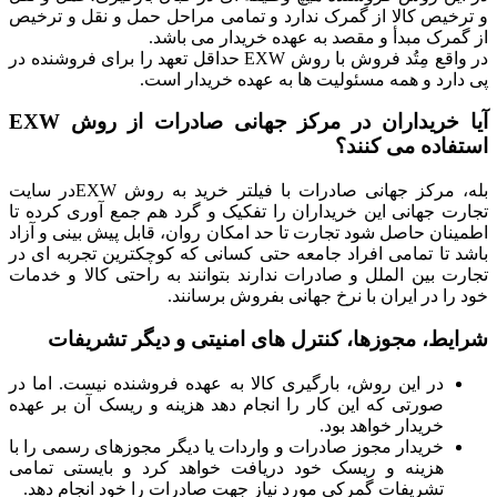
و ترخیص کالا از گمرک ندارد و تمامی مراحل حمل و نقل و ترخیص
از گمرک مبدأ و مقصد به عهده خریدار می باشد.
در واقع مِتُد فروش با روش EXW حداقل تعهد را برای فروشنده در
پی دارد و همه مسئولیت ها به عهده خریدار است.
آیا خریداران در مرکز جهانی صادرات از روش EXW
استفاده می کنند؟
بله، مرکز جهانی صادرات با فیلتر خرید به روش EXWدر سایت
تجارت جهانی این خریداران را تفکیک و گرد هم جمع آوری کرده تا
اطمینان حاصل شود تجارت تا حد امکان روان، قابل پیش بینی و آزاد
باشد تا تمامی افراد جامعه حتی کسانی که کوچکترین تجربه ای در
تجارت بین الملل و صادرات ندارند بتوانند به راحتی کالا و خدمات
خود را در ایران با نرخ جهانی بفروش برسانند.
شرایط، مجوزها، کنترل های امنیتی و دیگر تشریفات
در این روش، بارگیری کالا به عهده فروشنده نیست. اما در
صورتی که این کار را انجام دهد هزینه و ریسک آن بر عهده
خریدار خواهد بود.
خریدار مجوز صادرات و واردات یا دیگر مجوزهای رسمی را با
هزینه و ریسک خود دریافت خواهد کرد و بایستی تمامی
تشریفات گمرکی مورد نیاز جهت صادرات را خود انجام دهد.