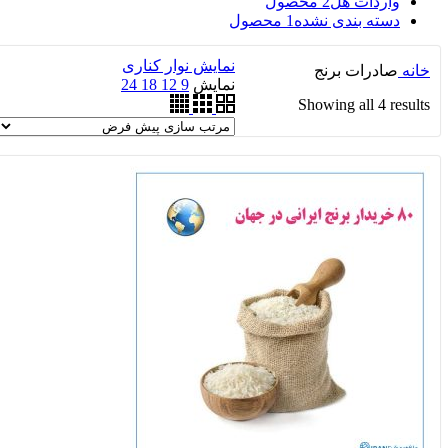
واردات هل
2 محصول
دسته بندی نشده
1 محصول
نمایش نوار کناری
خانه
صادرات برنج
نمایش
9
12
18
24
Showing all 4 results