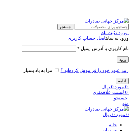
مرکز جهانی صادرات، همراه همیشگی شماست …
جستجو
ورود / ثبت نام
ورود به سایت
ایجاد حساب کاربری
نام کاربری یا آدرس ایمیل
*
ورود
رمز عبور خود را فراموش کرده‌اید ؟
مرا به یاد بسپار
ادامه
0
مورد
0
ریال
0
لیست علاقمندی
جستجو
منو
0
مورد
0
ریال
خانه
صادرات