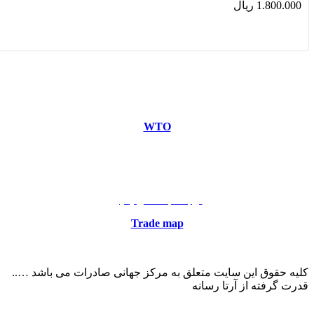
1.800.000
ریال
مرکز جهانی صادرات، همراه همیشگی شماست …
WTO
منبع سایت
ارتباط با ما در ایمیل
Trade map
منبع سایت
کلیه حقوق این سایت متعلق به مرکز جهانی صادرات می باشد …..
قدرت گرفته از آرتا رسانه
sitemap